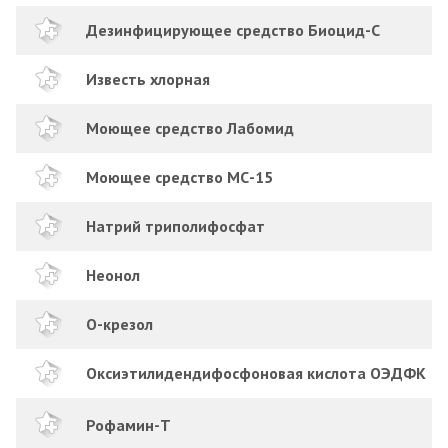
Дезинфицирующее средство Биоцид-С
Известь хлорная
Моющее средство Лабомид
Моющее средство МС-15
Натрий триполифосфат
Неонол
О-крезол
Оксиэтилидендифосфоновая кислота ОЭДФК
Рофамин-Т