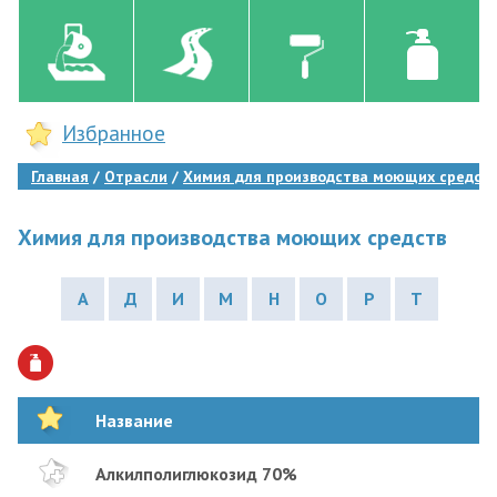
Избранное
Главная
Отрасли
Химия для производства моющих средст
Химия для производства моющих средств
А
Д
И
М
Н
О
Р
Т
Название
Алкилполиглюкозид 70%