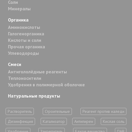
Соли
Минералы
Органика
Аминокислоты
Галогенорганика
Кислоты и соли
Прочая органика
Углеводороды
Смеси
Антигололёдные реагенты
Теплоносители
Удобрения в полимерной оболочке
Натуральные продукты
Растворитель
Строительные
Реагент против наледи
Дезинфекция
Катализатор
Антипирен
Кислая соль
Удобрение
Закрепитель
Едкое вещество
ПАВ