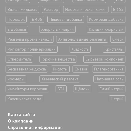
Вязкая жидкость
Раствор
Неорганическая химия
Е 355
Порошок
Е 406
Пищевая добавка
Кормовая добавка
Е добавки
Хлористый натрий
Кальций хлористый
Реагенты против наледи
Антигололедные реагенты
Смеси
Ингибитор полимеризации
Жидкость
Кристаллы
Отвердитель
Горючие вещества
Сырьевой компонент
Бесцветная жидкость
Кислоты
Смазка
Галагенорганика
Изомеры
Химический реагент
Натриевая соль
Ингибиторы коррозии
БТА
Щёлочь
Едкий натрий
Каустическая сода
Натрий
Карта сайта
О компании
Справочная информация