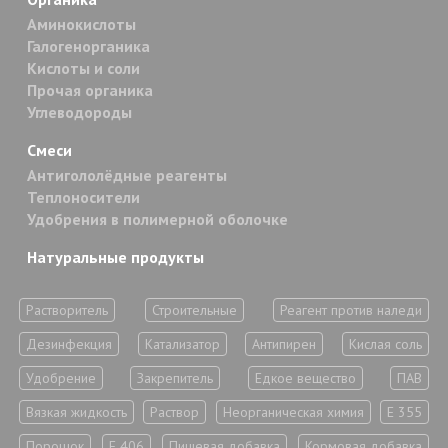
Аминокислоты
Галогенорганика
Кислоты и соли
Прочая органика
Углеводороды
Смеси
Антигололёдные реагенты
Теплоносители
Удобрения в полимерной оболочке
Натуральные продукты
Растворитель
Строительные
Реагент против наледи
Дезинфекция
Катализатор
Антипирен
Кислая соль
Удобрение
Закрепитель
Едкое вещество
ПАВ
Вязкая жидкость
Раствор
Неорганическая химия
Е 355
Порошок
Е 406
Пищевая добавка
Кормовая добавка