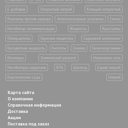
Е добавки
Хлористый натрий
Кальций хлористый
Реагенты против наледи
Антигололедные реагенты
Смеси
Ингибитор полимеризации
Жидкость
Кристаллы
Отвердитель
Горючие вещества
Сырьевой компонент
Бесцветная жидкость
Кислоты
Смазка
Галагенорганика
Изомеры
Химический реагент
Натриевая соль
Ингибиторы коррозии
БТА
Щёлочь
Едкий натрий
Каустическая сода
Натрий
Карта сайта
О компании
Справочная информация
Доставка
Акции
Поставка под заказ