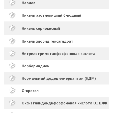
Неонол
Никель азотнокислый 6-водный
Никель сернокислый
Никель хлорид гексагидрат
Нитрилотриметанфосфоновая кислота
Норборнадиен
Нормальный додецилмеркаптан (НДМ)
О-крезол
Оксиэтилидендифосфоновая кислота ОЭДФК