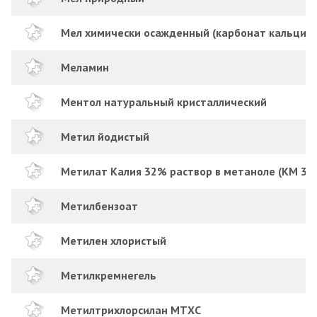
Мел химически осажденный (карбонат кальция)
Меламин
Ментол натуральный кристаллический
Метил йодистый
Метилат Калия 32% раствор в метаноле (KM 32)
Метилбензоат
Метилен хлористый
Метилкремнегель
Метилтрихлорсилан МТХС