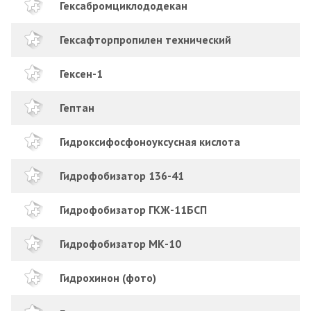
Гексабромциклододекан
Гексафторпропилен технический
Гексен-1
Гептан
Гидроксифосфоноуксусная кислота
Гидрофобизатор 136-41
Гидрофобизатор ГКЖ-11БСП
Гидрофобизатор МК-10
Гидрохинон (фото)