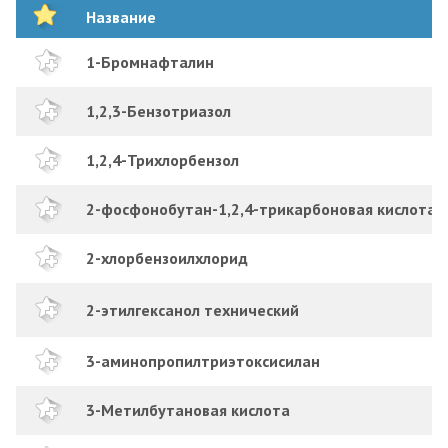
Название
1-Бромнафталин
1,2,3-Бензотриазол
1,2,4-Трихлорбензол
2-фосфонобутан-1,2,4-трикарбоновая кислота
2-хлорбензоилхлорид
2-этилгексанол технический
3-аминопропилтриэтоксисилан
3-Метилбутановая кислота