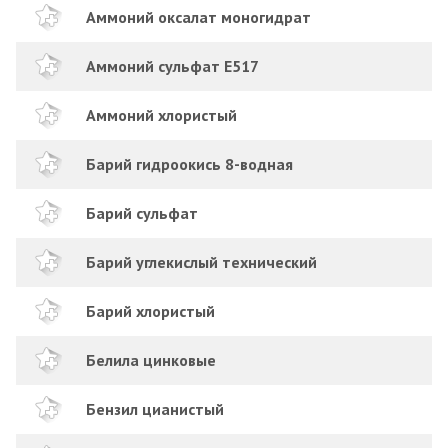
Аммоний оксалат моногидрат
Аммоний сульфат Е517
Аммоний хлористый
Барий гидроокись 8-водная
Барий сульфат
Барий углекислый технический
Барий хлористый
Белила цинковые
Бензил цианистый