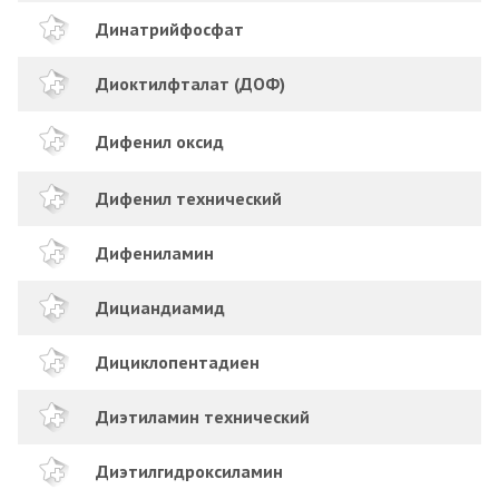
Динатрийфосфат
Диоктилфталат (ДОФ)
Дифенил оксид
Дифенил технический
Дифениламин
Дициандиамид
Дициклопентадиен
Диэтиламин технический
Диэтилгидроксиламин