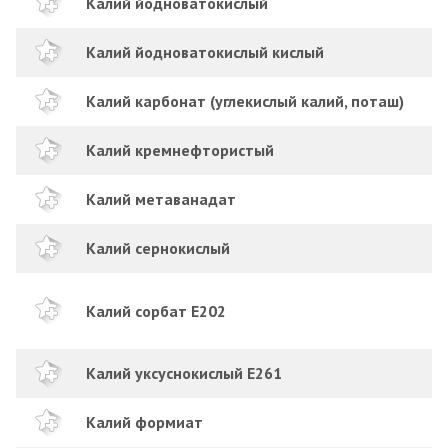
Калий йодноватокислый
Калий йодноватокислый кислый
Калий карбонат (углекислый калий, поташ)
Калий кремнефтористый
Калий метаванадат
Калий сернокислый
Калий сорбат Е202
Калий уксуснокислый E261
Калий формиат