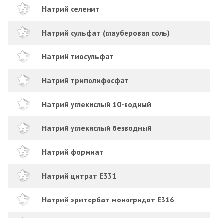
Натрий селенит
Натрий сульфат (глауберовая соль)
Натрий тиосульфат
Натрий триполифосфат
Натрий углекислый 10-водный
Натрий углекислый безводный
Натрий формиат
Натрий цитрат E331
Натрий эриторбат моногридат Е316