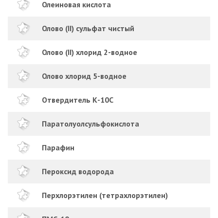
Олеиновая кислота
Олово (II) сульфат чистый
Олово (II) хлорид 2-водное
Олово хлорид 5-водное
Отвердитель К-10С
Паратолуолсульфокислота
Парафин
Пероксид водорода
Перхлорэтилен (тетрахлорэтилен)