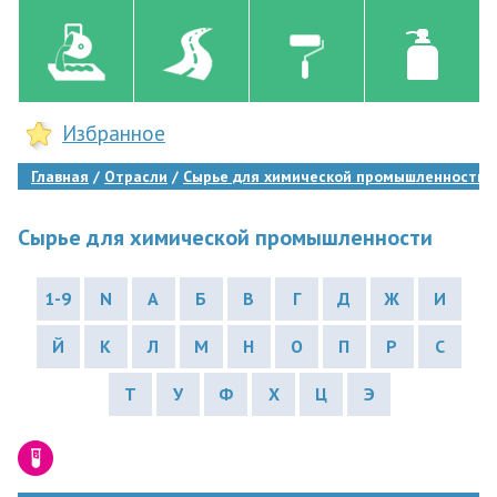
Избранное
Главная
Отрасли
Сырье для химической промышленности
Сырье для химической промышленности
1-9
N
А
Б
В
Г
Д
Ж
И
Й
К
Л
М
Н
О
П
Р
С
Т
У
Ф
Х
Ц
Э