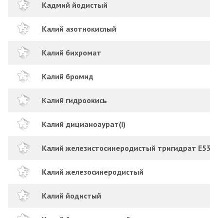
Кадмий йодистый
Калий азотнокислый
Калий бихромат
Калий бромид
Калий гидроокись
Калий дицианоаурат(I)
Калий железистосинеродистый тригидрат Е536
Калий железосинеродистый
Калий йодистый