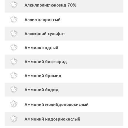
Алкилполиглюкозид 70%
Аллил хлористый
Алюминий сульфат
Аммиак водный
Аммоний бифторид
Аммоний бромид
Аммоний йодид
Аммоний молибденовокислый
Аммоний надсернокислый