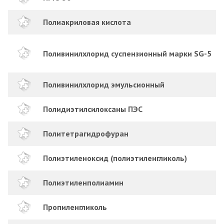
Полиакриловая кислота
Поливинилхлорид суспензионный марки SG-5
Поливинилхлорид эмульсионный
Полидиэтилсилоксаны ПЭС
Политетрагидрофуран
Полиэтиленоксид (полиэтиленгликоль)
Полиэтиленполиамин
Пропиленгликоль