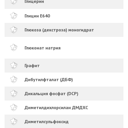
Глицерин
Глицин Е640
Глюкоза (декстроза) моногидрат
Глюконат натрия
Графит
Дибутилфталат (ДБФ)
Дикальция фосфат (DCP)
Диметилдихлорсилан ДМДХС
Диметилсульфоксид