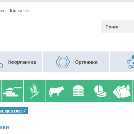
аз
Контакты
Неорганика
Органика
оэнергетики
ики