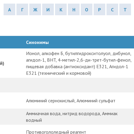
А
Г
Ж
И
К
Н
О
Р
С
Т
Синонимы
Ионол, алкофен Б, бутилгидрокситолуол, дибунол,
агидол-1, BHT, 4-метил-2,6-ди-трет-бутил-фенол,
й)
пищевая добавка (антиоксидант) E321, Агидол-1
E321 (технический и кормовой)
Алюминий сернокислый, Алюминий сульфат
Аммиачная вода, нитрид водорода, Аммиак
водный
Противогололедный реагент