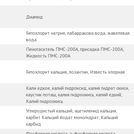
Диамид
Гипохлорит натрия, лабарракова вода, жавелевая
вода
Пеногаситель ПМС-200А, присадка ПМС-200А,
Жидкость ПМС-200А
Гипохлорит кальция, лозантин, Известь хлорная
Кали едкое, калий гидроксид, калия гидрат окиси,
каустик поташ, калия гидроокись, калий едкий,
Калий гидроокись
Углеродистый кальций, ацетиленид кальция,
карбит Кальций йодат моногидрат, Кальций
карбид
Фосфорная кислота, о-фосфорная кислота,