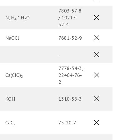
7803-57-8
N
H
* H
O
/ 10217-
2
4
2
52-4
NaOCl
7681-52-9
-
7778-54-3,
Ca(ClO)
22464-76-
2
2
KOH
1310-58-3
CaC
75-20-7
2