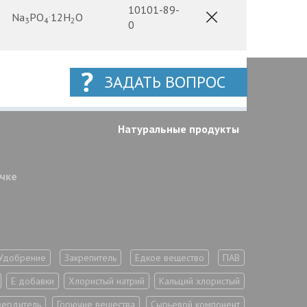
10101-89-
.
Na
PO
12H
O
3
4
2
0
ЗАДАТЬ ВОПРОС
Натуральные продукты
очке
Удобрение
Закрепитель
Едкое вещество
ПАВ
Е добавки
Хлористый натрий
Кальций хлористый
вердитель
Горючие вещества
Сырьевой компонент