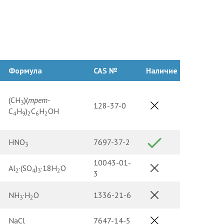
Формула
CAS №
Наличие
(CH
)(
трет
-
3
128-37-0
C
H
)
C
H
OH
4
9
2
6
2
HNO
7697-37-2
3
10043-01-
Al
·(SO
)
·18H
O
2
4
3
2
3
NH
·H
O
1336-21-6
3
2
NaCl
7647-14-5