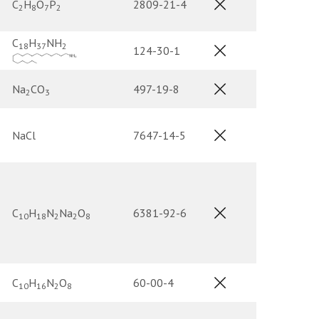
C
H
O
P
2809-21-4
2
8
7
2
C
H
NH
18
37
2
124-30-1
Na
CO
497-19-8
2
3
NaCl
7647-14-5
C
H
N
Na
O
6381-92-6
10
18
2
2
8
C
H
N
O
60-00-4
10
16
2
8