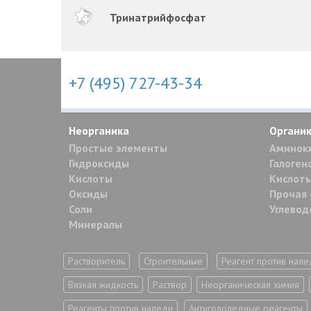
Тринатрийфосфат
+7 (495) 727-43-34
Неорганика
Органи
Простые элементы
Аминок
Гидроксиды
Галоген
Кислоты
Кислоты
Оксиды
Прочая 
Соли
Углево
Минералы
Растворитель
Строительные
Реагент против нале
Вязкая жидкость
Раствор
Неорганическая химия
Реагенты против наледи
Антигололедные реагенты