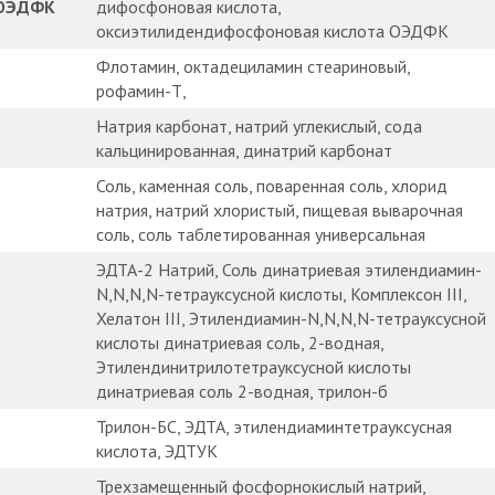
 ОЭДФК
дифосфоновая кислота,
оксиэтилидендифосфоновая кислота ОЭДФК
Флотамин, октадециламин стеариновый,
рофамин-Т,
Натрия карбонат, натрий углекислый, сода
кальцинированная, динатрий карбонат
Соль, каменная соль, поваренная соль, хлорид
натрия, натрий хлористый, пищевая выварочная
соль, соль таблетированная универсальная
ЭДТА-2 Натрий, Соль динатриевая этилендиамин-
N,N,N,N-тетрауксусной кислоты, Комплексон III,
Хелатон III, Этилендиамин-N,N,N,N-тетрауксусной
кислоты динатриевая соль, 2-водная,
Этилендинитрилотетрауксусной кислоты
динатриевая соль 2-водная, трилон-б
Трилон-БС, ЭДТА, этилендиаминтетрауксусная
кислота, ЭДТУК
Трехзамещенный фосфорнокислый натрий,