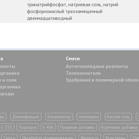
тринатрийфосфат, натриевая соль, натрий
фосфорнокислый трехзамещенный
двеннадцативодный
ка
Смеси
ислоты
Антигололёдные реагенты
органика
Теплоносители
 и соли
Удобрения в полимерной обол
органика
дороды
ди
Дезинфекция
Катализатор
Антипирен
Кислая соль
Е 355
Порошок
Е 406
Пищевая добавка
Кормовая добавка
Смеси
Ингибитор полимеризации
Жидкость
Кристаллы
От