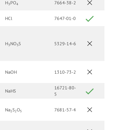
H
PO
7664-38-2
3
4
HCl
7647-01-0
H
NO
S
5329-14-6
3
3
NaOH
1310-73-2
16721-80-
NaHS
5
Na
S
O
7681-57-4
2
2
5