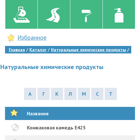
Избранное
Главная
Каталог
Натуральные химические продукты
Натуральные химические продукты
А
Г
К
Л
М
С
Т
Название
Конжаковая камедь E425