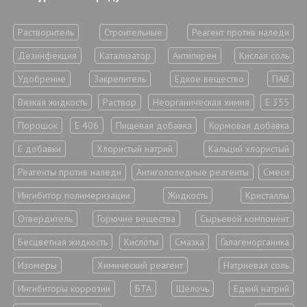
Растворитель
Строительные
Реагент против наледи
Дезинфекция
Катализатор
Антипирен
Кислая соль
Удобрение
Закрепитель
Едкое вещество
ПАВ
Вязкая жидкость
Раствор
Неорганическая химия
Е 355
Порошок
Е 406
Пищевая добавка
Кормовая добавка
Е добавки
Хлористый натрий
Кальций хлористый
Реагенты против наледи
Антигололедные реагенты
Смеси
Ингибитор полимеризации
Жидкость
Кристаллы
Отвердитель
Горючие вещества
Сырьевой компонент
Бесцветная жидкость
Кислоты
Смазка
Галагенорганика
Изомеры
Химический реагент
Натриевая соль
Ингибиторы коррозии
БТА
Щёлочь
Едкий натрий