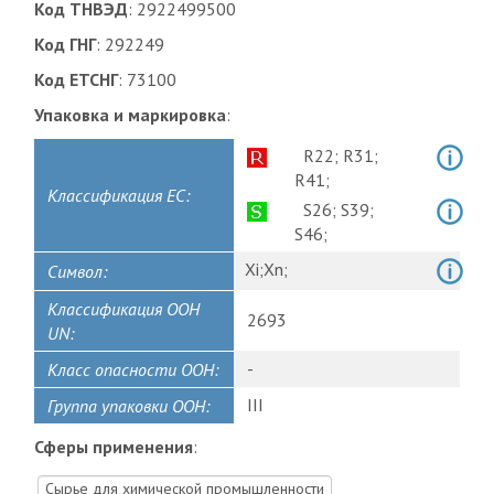
Код ТНВЭД
: 2922499500
Код ГНГ
: 292249
Код ЕТСНГ
: 73100
Упаковка и маркировка
:
R22;
R31;
R41;
Классификация ЕС:
S26;
S39;
S46;
Xi;
Xn;
Символ:
Классификация ООН
2693
UN:
-
Класс опасности ООН:
III
Группа упаковки ООН:
Сферы применения
:
Сырье для химической промышленности