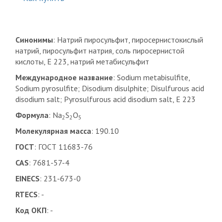
Синонимы
: Натрий пиросульфит, пиросернистокислый
натрий, пиросульфит натрия, соль пиросернистой
кислоты, E 223, натрий метабисульфит
Международное название
: Sodium metabisulfite,
Sodium pyrosulfite; Disodium disulphite; Disulfurous acid
disodium salt; Pyrosulfurous acid disodium salt, E 223
Формула
: Na
S
O
2
2
5
Молекулярная масса
: 190.10
ГОСТ
: ГОСТ 11683-76
CAS
: 7681-57-4
EINECS
: 231-673-0
RTECS
: -
Код ОКП
: -