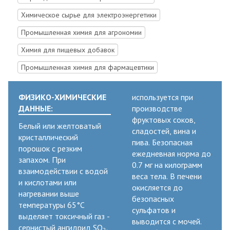
Химическое сырье для электроэнергетики
Промышленная химия для агрономии
Химия для пищевых добавок
Промышленная химия для фармацевтики
ФИЗИКО-ХИМИЧЕСКИЕ
используется при
ДАННЫЕ:
производстве
фруктовых соков,
Белый или желтоватый
сладостей, вина и
кристаллический
пива. Безопасная
порошок с резким
ежедневная норма до
запахом. При
0.7 мг на килограмм
взаимодействии с водой
веса тела. В печени
и кислотами или
окисляется до
нагревании выше
безопасных
температуры 65°C
сульфатов и
выделяет токсичный газ -
выводится с мочей.
сернистый ангидрид SO
.
2