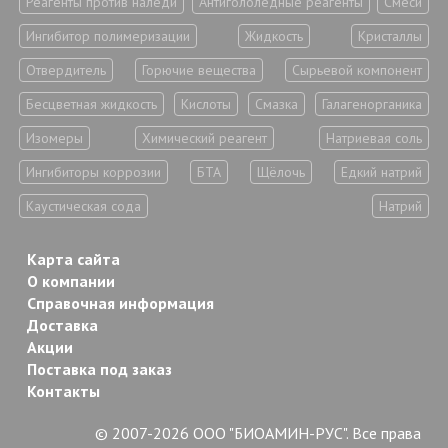
Реагенты против наледи
Антигололедные реагенты
Смеси
Ингибитор полимеризации
Жидкость
Кристаллы
Отвердитель
Горючие вещества
Сырьевой компонент
Бесцветная жидкость
Кислоты
Смазка
Галагенорганика
Изомеры
Химический реагент
Натриевая соль
Ингибиторы коррозии
БТА
Щёлочь
Едкий натрий
Каустическая сода
Натрий
Карта сайта
О компании
Справочная информация
Доставка
Акции
Поставка под заказ
Контакты
© 2007-2026 ООО "БИОАМИН-РУС". Все права