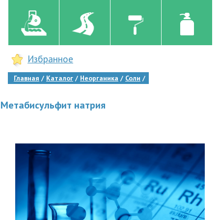
Избранное
Главная
Каталог
Неорганика
Соли
Метабисульфит натрия