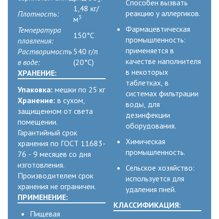
Способен вызвать
1,48 кг/
реакцию у аллергиков.
Плотность:
3
м
Фармацевтическая
Температура
150°C
промышленность:
плавления:
применяется в
Растворимость
540 г/л
качестве наполнителя
в воде:
(20°C)
в некоторых
ХРАНЕНИЕ:
таблетках, в
Упаковка:
мешки по 25 кг
системах фильтрации
Хранение:
в сухом,
воды, для
защищенном от света
дезинфекции
помещении.
оборудования.
Гарантийный срок
Химическая
хранения по ГОСТ 11683-
промышленность.
76 - 9 месяцев со дня
изготовления.
Сельское хозяйство:
Производителем срок
используется для
хранения не ограничен.
удаления пней.
ПРИМЕНЕНИЕ:
КЛАССИФИКАЦИЯ:
Пищевая