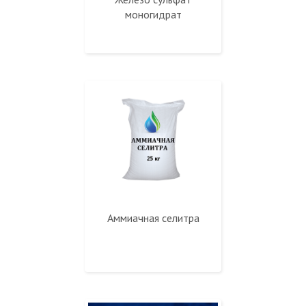
моногидрат
Аммиачная селитра