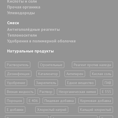
Кислоты и соли
Прочая органика
Углеводороды
Смеси
Антигололёдные реагенты
Теплоносители
Удобрения в полимерной оболочке
Натуральные продукты
Растворитель
Строительные
Реагент против наледи
Дезинфекция
Катализатор
Антипирен
Кислая соль
Удобрение
Закрепитель
Едкое вещество
ПАВ
Вязкая жидкость
Раствор
Неорганическая химия
Е 355
Порошок
Е 406
Пищевая добавка
Кормовая добавка
Е добавки
Хлористый натрий
Кальций хлористый