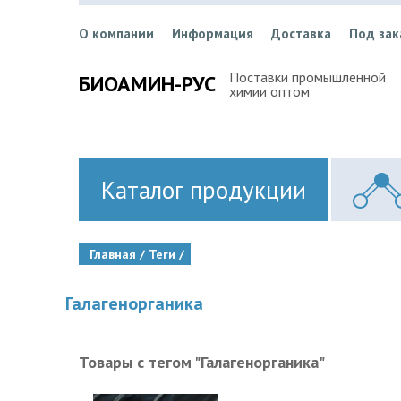
О компании
Информация
Доставка
Под зак
Поставки промышленной
БИОАМИН-РУС
химии оптом
Каталог продукции
Главная
Теги
Галагенорганика
Товары с тегом "Галагенорганика"