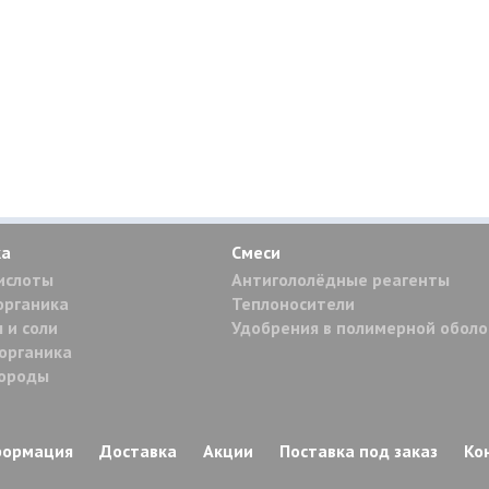
ка
Смеси
ислоты
Антигололёдные реагенты
органика
Теплоносители
 и соли
Удобрения в полимерной обол
органика
дороды
формация
Доставка
Акции
Поставка под заказ
Ко