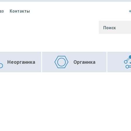
+
аз
Контакты
Неорганика
Органика