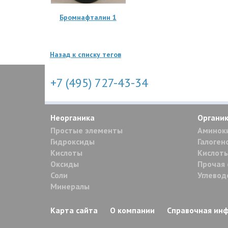
Бромнафталин 1
Назад к списку тегов
+7 (495) 727-43-34
Неорганика
Органи
Простые элементы
Аминок
Гидроксиды
Галоген
Кислоты
Кислоты
Оксиды
Прочая 
Соли
Углево
Минералы
Карта сайта
О компании
Справочная ин