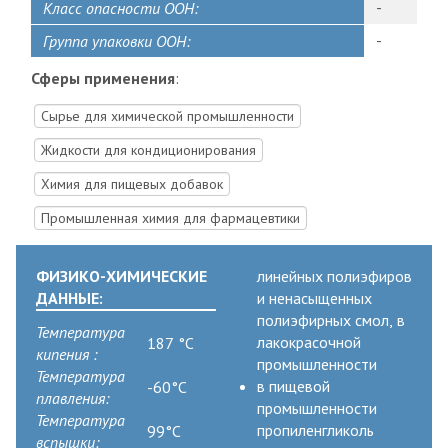
-
Класс опасности ООН:
-
Группа упаковки ООН:
Сферы применения
:
Сырье для химической промышленности
Жидкости для кондиционирования
Химия для пищевых добавок
Промышленная химия для фармацевтики
ФИЗИКО-ХИМИЧЕСКИЕ
линейных полиэфиров
ДАННЫЕ:
и ненасыщенных
полиэфирных смол, в
Температура
лакокрасочной
187 °C
кипения :
промышленности
Температура
в пищевой
-60°C
плавления:
промышленности
Температура
пропиленгликоль
99°C
вспышки: