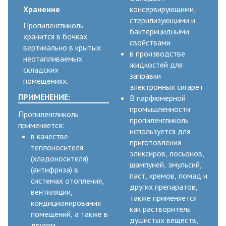
Хранение
консервирующими,
стерилизующими и
Пропиленгликоль
бактерицидными
хранится в бочках
свойствами
вертикально в крытых
в производстве
неотапливаемых
жидкостей для
складских
заправки
помещениях.
электронных сигарет
ПРИМЕНЕНИЕ:
В парфюмерной
промышленности
Пропиленгликоль
пропиленгликоль
применяется:
используется для
в качестве
приготовления
теплоносителя
эликсиров, лосьонов,
(хладоносителя)
шампуней, эмульсий,
(антифриза) в
паст, кремов, помад и
системах отопления,
других препаратов,
вентиляции,
также применяется
кондиционирования
как растворитель
помещений, а также в
душистых веществ,
другом