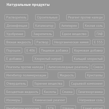
Натуральные продукты
Растворитель
Строительные
Реагент против наледи
Дезинфекция
Катализатор
Антипирен
Кислая соль
Удобрение
Закрепитель
Едкое вещество
ПАВ
Вязкая жидкость
Раствор
Неорганическая химия
Е 355
Порошок
Е 406
Пищевая добавка
Кормовая добавка
Е добавки
Хлористый натрий
Кальций хлористый
Реагенты против наледи
Антигололедные реагенты
Смеси
Ингибитор полимеризации
Жидкость
Кристаллы
Отвердитель
Горючие вещества
Сырьевой компонент
Бесцветная жидкость
Кислоты
Смазка
Галагенорганика
Изомеры
Химический реагент
Натриевая соль
Ингибиторы коррозии
БТА
Щёлочь
Едкий натрий