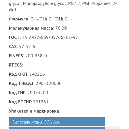
glycol, Monopropylene glycol, PG 12, PGI, Propane-1,2-
diol
Формула
: CH
(OH)-CH(OH)-CH
2
3
Молекулярная масса
: 76,09
ГОСТ
: ТУ 2422-069-05766801-97
CAS
: 57-55-6
EINECS
: 200-338-0
RTECS
: -
Код ОКП
: 242216
Код ТНВЭД
: 2905320000
Код ГНГ
: 29053200
Код ЕТСНГ
: 721361
Упаковка и маркировка
:
-
Классификация ООН UN: