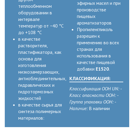
эфирных масел и при
теплообменном
производстве
оборудовании в
пищевых
интервале
ароматизаторов
температур от −40 °C
Пропиленгликоль
до +108 °C
разрешен к
в качестве
применению во всех
растворителя,
странах для
пластификатора, как
использования в
основа для
качестве пищевой
изготовления
добавки
Е1520
.
низкозамерзающих,
антиоблединительных,
КЛАССИФИКАЦИЯ:
гидравлических и
Классификация ООН UN:
-
гидротормозных
Класс опасности ООН:
-
жидкостей
Группа упаковки ООН:
-
в качестве сырья для
Наличие:
В наличии
синтеза полимерных
материалов: