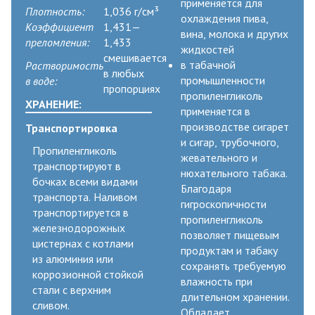
применяется для
Плотность:
1,036 г/см³
охлаждения пива,
Коэффициент
1,431—
вина, молока и других
преломления:
1,433
жидкостей
смешивается
в табачной
Растворимость
в любых
промышленности
в воде:
пропорциях
пропиленгликоль
ХРАНЕНИЕ:
применяется в
производстве сигарет
Транспортировка
и сигар, трубочного,
Пропиленгликоль
жевательного и
транспортируют в
нюхательного табака.
бочках всеми видами
Благодаря
транспорта. Наливом
гигроскопичности
транспортируется в
пропиленгликоль
железнодорожных
позволяет пищевым
цистернах с котлами
продуктам и табаку
из алюминия или
сохранять требуемую
коррозионной стойкой
влажность при
стали с верхним
длительном хранении.
сливом.
Обладает