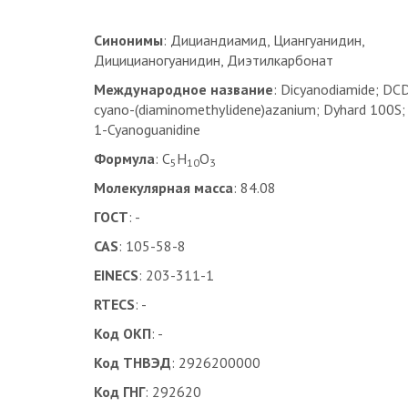
Синонимы
: Дициандиамид, Циангуанидин,
Дицицианогуанидин, Диэтилкарбонат
Международное название
: Dicyanodiamide; DCD
cyano-(diaminomethylidene)azanium; Dyhard 100S;
1-Cyanoguanidine
Формула
: C
H
O
5
10
3
Молекулярная масса
: 84.08
ГОСТ
: -
CAS
: 105-58-8
EINECS
: 203-311-1
RTECS
: -
Код ОКП
: -
Код ТНВЭД
: 2926200000
Код ГНГ
: 292620