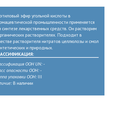
этиловый эфир угольной кислоты в
рмацевтической промышленности применяется
и синтезе лекарственных средств. Он растворим
органических растворителях. Подходит в
честве растворителя нитратов целлюлозы и смол
интетических и природных.
АССИФИКАЦИЯ:
ассификация ООН UN:
-
асс опасности ООН:
-
уппа упаковки ООН:
III
личие:
В наличии