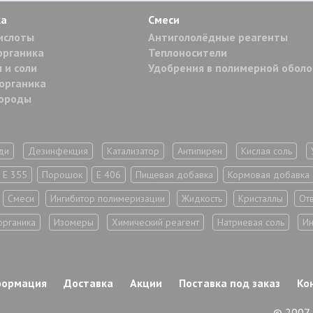
ка
Смеси
ислоты
Антигололёдные реагенты
органика
Теплоносители
 и соли
Удобрения в полимерной обол
органика
дороды
ди
Дезинфекция
Катализатор
Антипирен
Кислая соль
Е 355
Порошок
Е 406
Пищевая добавка
Кормовая добавка
Смеси
Ингибитор полимеризации
Жидкость
Кристаллы
От
органика
Изомеры
Химический реагент
Натриевая соль
Ин
формация
Доставка
Акции
Поставка под заказ
Ко
© 2007-