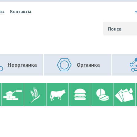
+
аз
Контакты
Неорганика
Органика