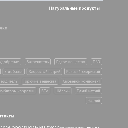
Натуральные продукты
очке
Удобрение
Закрепитель
Едкое вещество
ПАВ
Е добавки
Хлористый натрий
Кальций хлористый
вердитель
Горючие вещества
Сырьевой компонент
гибиторы коррозии
БТА
Щёлочь
Едкий натрий
Натрий
нтакты
2026 ООО "БИОАМИН-РУС". Все права защищены.