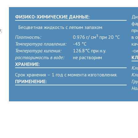
ФИЗИКО-ХИМИЧЕСКИЕ ДАННЫЕ:
Ди
фа
Бесцветная жидкость с легким запахом
;
пр
3
Плотность:
0.976 г/ см
при 20 °C
в 
Температура плавления:
-43 °C
ка
Температура кипения:
126.8°C при н.у.
-с
растворимость в воде:
не растворим
КЛ
ХРАНЕНИЕ:
Кл
Срок хранения – 1 год с момента изготовления.
Кл
ПРИМЕНЕНИЕ:
Гр
На