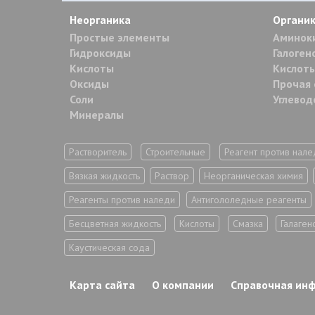
Неорганика
Органи
Простые элементы
Аминок
Гидроксиды
Галоген
Кислоты
Кислоты
Оксиды
Прочая 
Соли
Углево
Минералы
Растворитель
Строительные
Реагент против нале
Вязкая жидкость
Раствор
Неорганическая химия
Реагенты против наледи
Антигололедные реагенты
Бесцветная жидкость
Кислоты
Смазка
Галаген
Каустическая сода
Карта сайта
О компании
Справочная ин