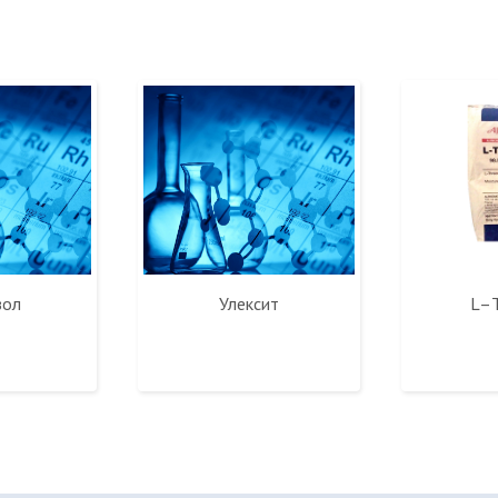
зол
Улексит
L–