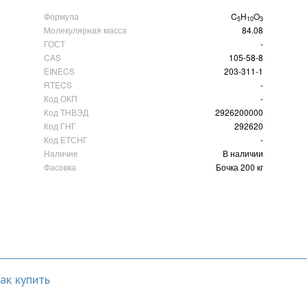
Формула
C
H
O
5
10
3
Молекулярная масса
84.08
ГОСТ
-
CAS
105-58-8
EINECS
203-311-1
RTECS
-
Код ОКП
-
Код ТНВЭД
2926200000
Код ГНГ
292620
Код ЕТСНГ
-
Наличие
В наличии
Фасовка
Бочка 200 кг
ак купить